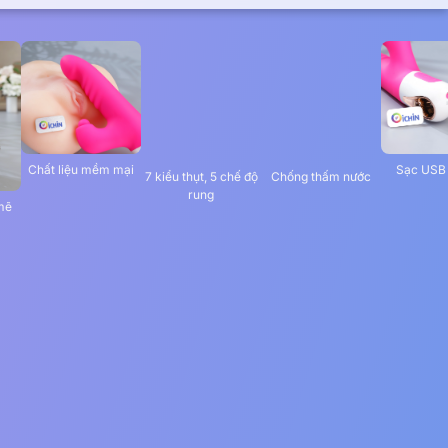
Chất liệu mềm mại
Sạc USB t
Chống thấm nước
7 kiểu thụt, 5 chế độ
rung
mẽ