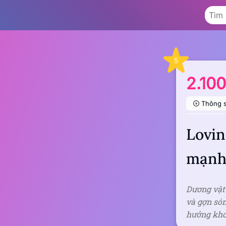
5
2.10
Thông 
Lovin
mạnh
Dương vật 
và gợn són
hưởng kho